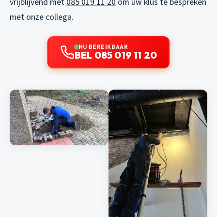
vrijblijvend met
085 019 11 20
om uw klus te bespreken
met onze collega.
NU BEREIKBAAR
BEL 085 019 11 20