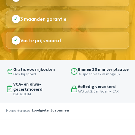
✓
3 maanden garantie
✓
Vaste prijs vooraf
Gratis voorrijkosten
Binnen 30 min ter plaatse
Ook bij spoed
Bij spoed vaak al mogelijk
VCA- en Kiwa-
Volledig verzekerd
gecertificeerd
AVB tot 2,5 miljoen + CAR
BRL K10014
Home
Services
Loodgieter Zoetermeer