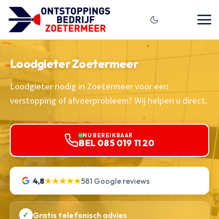
Loodgieter Zoetermeer
Loodgieter nodig in Zoetermeer voor een
verstopping of afvoerprobleem? Wij helpen u direct.
NU BEREIKBAAR
BEL 085 019 11 20
4,8
★★★★★
581 Google reviews
✓
Gratis telefonisch advies